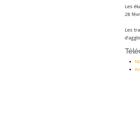
Les él
28 févr
Les tr
d’agglo
Tél
No
Av