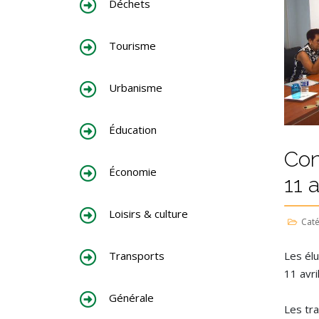
Déchets
Tourisme
Urbanisme
Éducation
Con
Économie
11 
Loisirs & culture
Caté
Les él
Transports
11 avri
Générale
Les tr