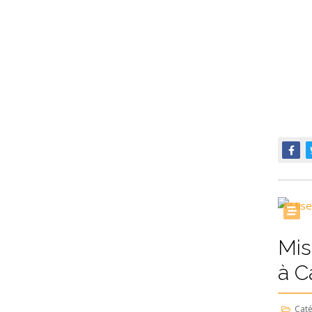
Mis
à C
Caté