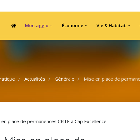
Mon agglo
Économie
Vie & Habitat
ratique
Actualités
Générale
Mise en place de permane
/
/
/