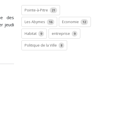
Pointe-à-Pitre
21
ie des
Les Abymes
Economie
16
12
r jeudi
Habitat
entreprise
9
9
Politique de la Ville
8