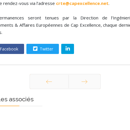
e rendez-vous via l’adresse
crte@capexcellence.net
.
ermanences seront tenues par la Direction de l’Ingénier
ements & Affaires Européennes de Cap Excellence, chaque dernie
s.
Facebook
Twitter
Précédent
Suivant
les associés