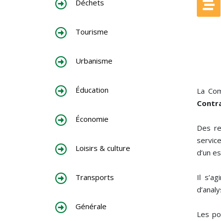
Déchets
Tourisme
Urbanisme
Éducation
La Com
Contra
Économie
Des re
service
Loisirs & culture
d’un e
Transports
Il s’a
d’analy
Générale
Les po