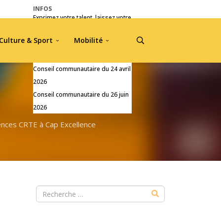
INFOS
Exprimez votre talent, laissez votre
empreinte !
Culture & Sport
Mobilité
Pré-inscriptions Jou A Tradisyon
2026
Conseil communautaire du 24 avril
2026
Conseil communautaire du 26 juin
2026
nces CRTE à Cap Excellence