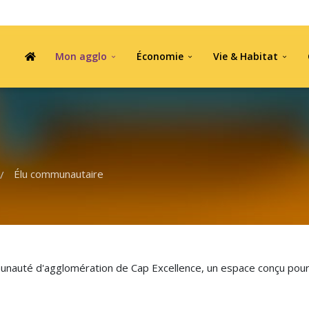
Mon agglo
Économie
Vie & Habitat
Élu communautaire
/
unauté d'agglomération de Cap Excellence, un espace conçu pour