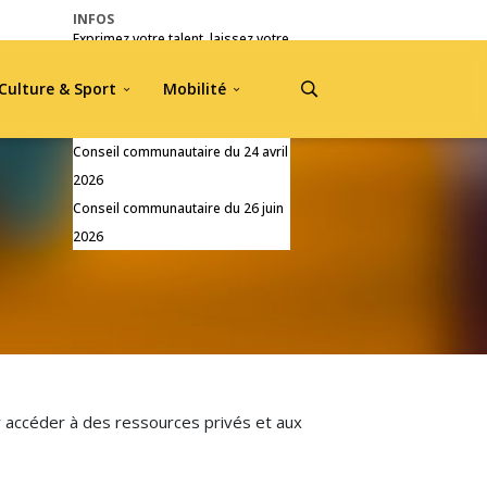
INFOS
Exprimez votre talent, laissez votre
empreinte !
Culture & Sport
Mobilité
Pré-inscriptions Jou A Tradisyon
2026
Conseil communautaire du 24 avril
2026
Conseil communautaire du 26 juin
2026
 accéder à des ressources privés et aux