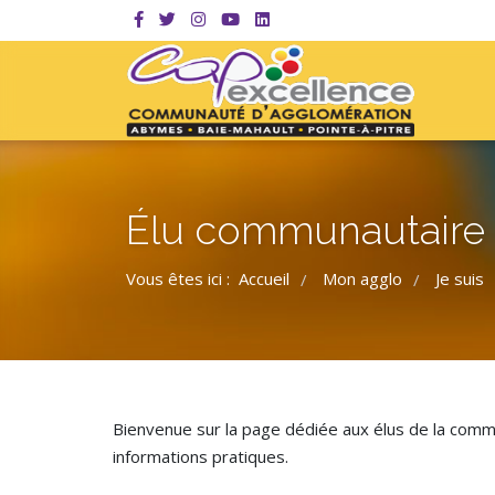
Élu communautaire
Vous êtes ici :
Accueil
Mon agglo
Je suis
/
/
Bienvenue sur la page dédiée aux élus de la comm
informations pratiques.