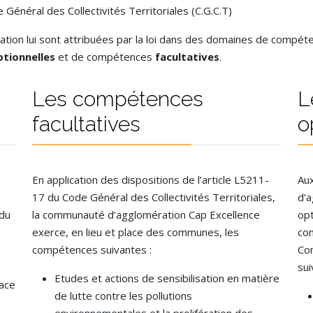
e Général des Collectivités Territoriales (C.G.C.T)
on lui sont attribuées par la loi dans des domaines de compéten
ptionnelles
et de compétences
facultatives
.
Les compétences
L
facultatives
o
En application des dispositions de l’article L5211-
Au
17 du Code Général des Collectivités Territoriales,
d’
 du
la communauté d’agglomération Cap Excellence
op
exerce, en lieu et place des communes, les
co
compétences suivantes :
Con
sui
Etudes et actions de sensibilisation en matière
lace
de lutte contre les pollutions