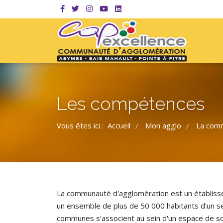
Les compétences
Vous êtes ici :
Accueil
Mon agglo
La com
/
/
La communauté d'agglomération est un établisse
un ensemble de plus de 50 000 habitants d'un se
communes s'associent au sein d'un espace de s