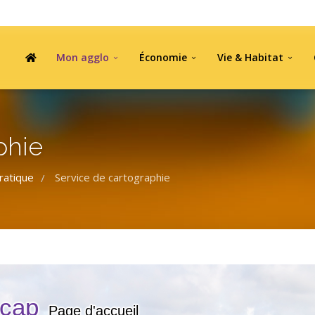
Mon agglo
Économie
Vie & Habitat
phie
ratique
Service de cartographie
/