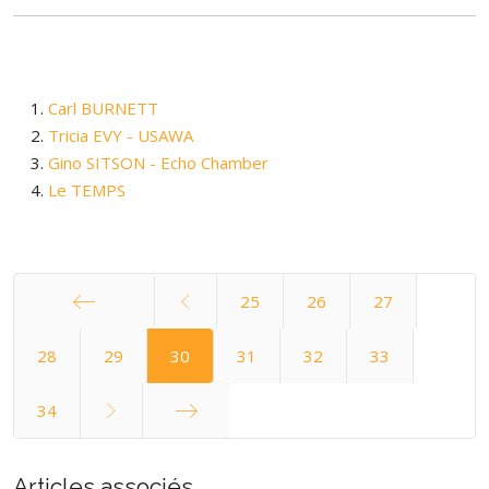
Carl BURNETT
Tricia EVY - USAWA
Gino SITSON - Echo Chamber
Le TEMPS
25
26
27
Démarrer
28
29
30
31
32
33
34
Fin
Articles associés