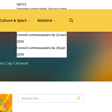
INFOS
Exprimez votre talent, laissez votre
empreinte !
Culture & Sport
Mobilité
Pré-inscriptions Jou A Tradisyon
2026
Conseil communautaire du 24 avril
2026
Conseil communautaire du 26 juin
2026
hes Cap Carnaval