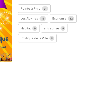
Pointe-à-Pitre
21
Les Abymes
Economie
16
12
Habitat
entreprise
9
9
Politique de la Ville
8