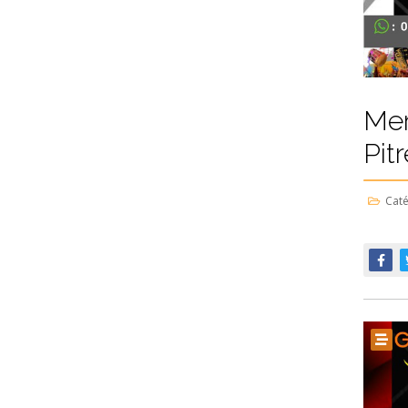
Mer
Pitr
Caté