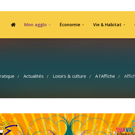
Mon agglo
Économie
Vie & Habitat
ratique
Actualités
Loisirs & culture
A l'Affiche
Affic
/
/
/
/