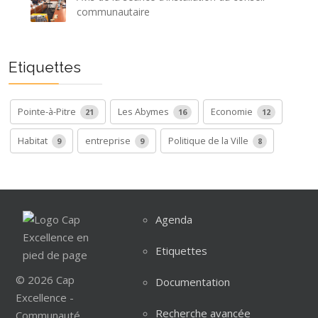
communautaire
Etiquettes
Pointe-à-Pitre
Les Abymes
Economie
21
16
12
Habitat
entreprise
Politique de la Ville
9
9
8
Agenda
Etiquettes
© 2026 Cap
Documentation
Excellence -
Recherche avancée
Communauté