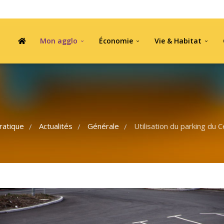
Mon agglo
Économie
Vie & Habitat
ratique
Actualités
Générale
Utilisation du parking du 
/
/
/