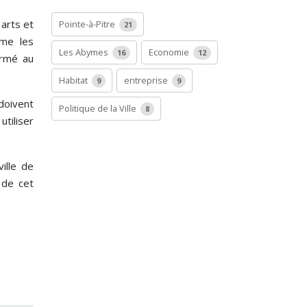
arts et
Pointe-à-Pitre
21
rme les
Les Abymes
Economie
16
12
ermé au
Habitat
entreprise
9
9
doivent
Politique de la Ville
8
tiliser
ille de
 de cet