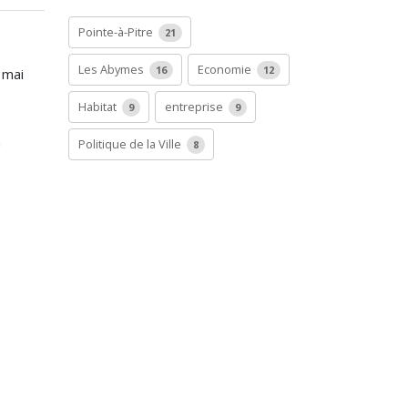
Pointe-à-Pitre
21
Les Abymes
Economie
16
12
 mai
Habitat
entreprise
9
9
n
Politique de la Ville
8