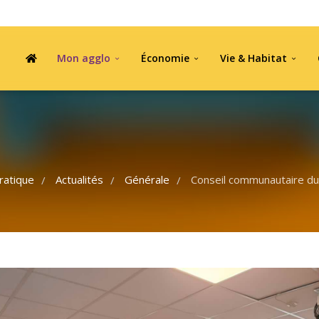
Mon agglo
Économie
Vie & Habitat
ratique
Actualités
Générale
Conseil communautaire du
/
/
/