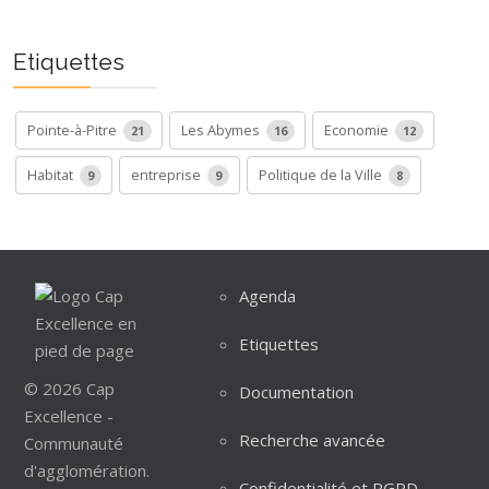
Etiquettes
Pointe-à-Pitre
Les Abymes
Economie
21
16
12
Habitat
entreprise
Politique de la Ville
9
9
8
Agenda
Etiquettes
© 2026 Cap
Documentation
Excellence -
Recherche avancée
Communauté
d'agglomération.
Confidentialité et RGPD