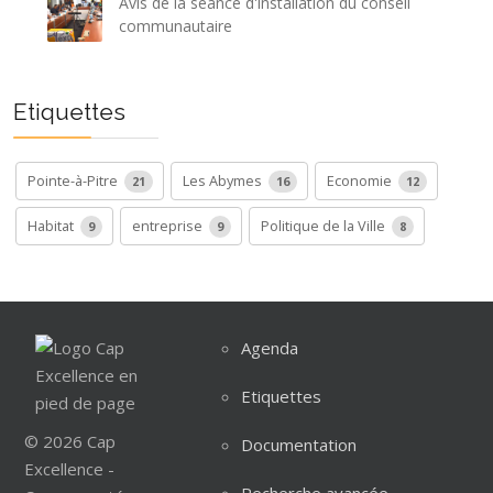
Avis de la séance d'installation du conseil
communautaire
Etiquettes
Pointe-à-Pitre
Les Abymes
Economie
21
16
12
Habitat
entreprise
Politique de la Ville
9
9
8
Agenda
Etiquettes
© 2026 Cap
Documentation
Excellence -
Recherche avancée