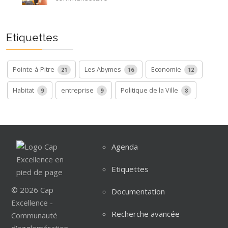
Etiquettes
Pointe-à-Pitre
Les Abymes
Economie
21
16
12
Habitat
entreprise
Politique de la Ville
9
9
8
Agenda
Etiquettes
© 2026 Cap
Documentation
Excellence -
Recherche avancée
Communauté
d'agglomération.