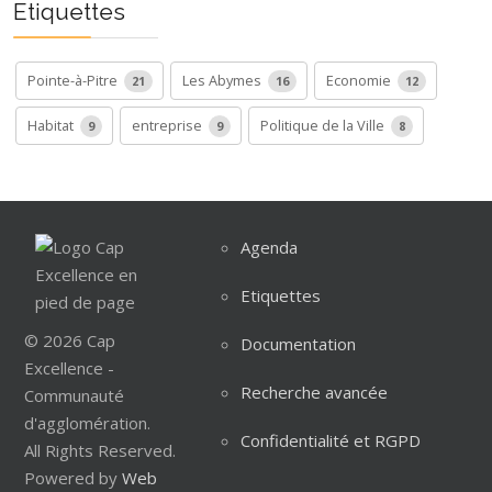
Etiquettes
Pointe-à-Pitre
Les Abymes
Economie
21
16
12
Habitat
entreprise
Politique de la Ville
9
9
8
Agenda
Etiquettes
© 2026 Cap
Documentation
Excellence -
Recherche avancée
Communauté
d'agglomération.
Confidentialité et RGPD
All Rights Reserved.
Powered by
Web