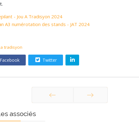
t.
pilant - Jou A Tradisyon 2024
an A3 numérotation des stands - JAT 2024
 a tradisyon
Facebook
Twitter
Précédent
Suivant
les associés