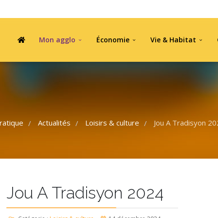
Mon agglo
Économie
Vie & Habitat
ratique
Actualités
Loisirs & culture
Jou A Tradisyon 2
/
/
/
Jou A Tradisyon 2024