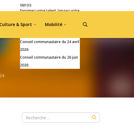
INFOS
Exprimez votre talent, laissez votre
empreinte !
Culture & Sport
Mobilité
Pré-inscriptions Jou A Tradisyon
2026
Conseil communautaire du 24 avril
2026
Conseil communautaire du 26 juin
2026
024