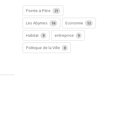
Pointe-à-Pitre
21
Les Abymes
Economie
16
12
Habitat
entreprise
9
9
Politique de la Ville
8