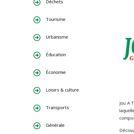
Déchets
Tourisme
Urbanisme
Éducation
Économie
Loisirs & culture
Jou A T
Transports
laquell
compos
Générale
Découv