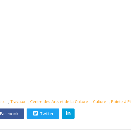
tice
,
Travaux
,
Centre des Arts et de la Culture
,
Culture
,
Pointe-à-Pi
Facebook
Twitter