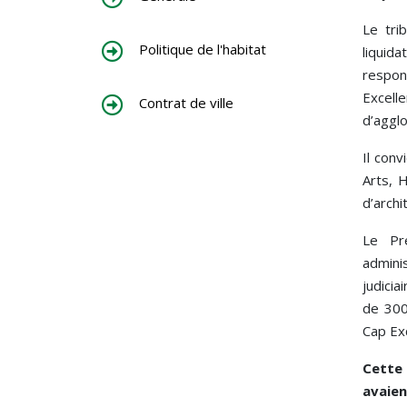
Le tri
Politique de l'habitat
liqui
respon
Excel
Contrat de ville
d’aggl
Il conv
Arts,
d’archi
Le Pr
admini
judici
de 300
Cap Exc
Cette 
avaien