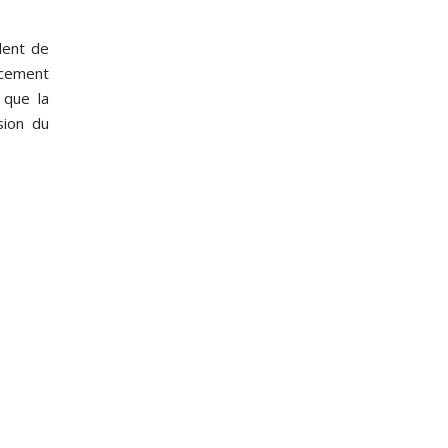
dent de
ncement
 que la
sion du