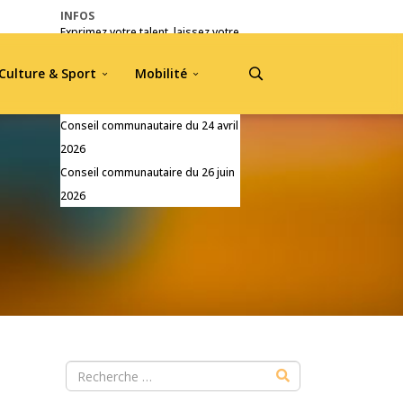
INFOS
Exprimez votre talent, laissez votre
empreinte !
Culture & Sport
Mobilité
Pré-inscriptions Jou A Tradisyon
2026
Conseil communautaire du 24 avril
2026
Conseil communautaire du 26 juin
2026