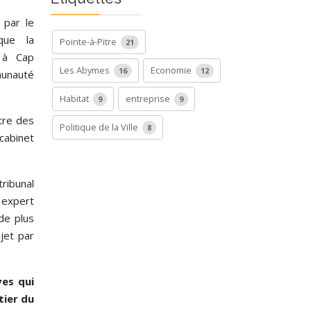
 par le
que la
Pointe-à-Pitre
21
e à Cap
Les Abymes
Economie
16
12
unauté
Habitat
entreprise
9
9
ntre des
Politique de la Ville
8
cabinet
ibunal
 expert
de plus
jet par
ves qui
tier du