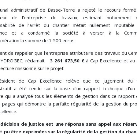
bunal administratif de Basse-Terre a rejeté le recours formé
dateur de l’entreprise de travaux, estimant notamment 
sabilité de l’arrêt du chantier n’était nullement imputabl
lence et a condamné la société à verser à la Comm
omération la somme de 1 500 euros.
ient de rappeler que l’entreprise attributaire des travaux du Ce
 HYDROGEC, réclamait
3 261 673,50 €
à Cap Excellence et au 
tecture missionné sur le projet.
ésident de Cap Excellence relève que ce jugement du tr
stratif a été rendu sur la base d’un rapport technique d’un
aire qui a analysé tous les éléments de gestion dans ce rapport 
 pages qui démontre la parfaite régularité de la gestion du pro
ellence.
décision de justice est une réponse sans appel aux réser
t pu être exprimées sur la régularité de la gestion du chan