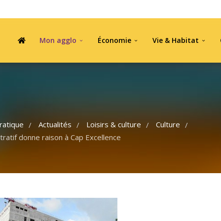
Mon agglo
Économie
Vie & Habitat
ratique
Actualités
Loisirs & culture
Culture
/
/
/
/
stratif donne raison à Cap Excellence