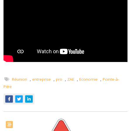
Réunion
,
entreprise
,
pro
,
ZAE
,
Economie
,
Pointe-à-
Pitre