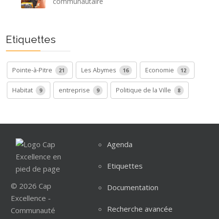
communautaire
Etiquettes
Pointe-à-Pitre
Les Abymes
Economie
21
16
12
Habitat
entreprise
Politique de la Ville
9
9
8
Agenda
Etiquettes
© 2026 Cap
Documentation
Excellence -
Recherche avancée
Communauté