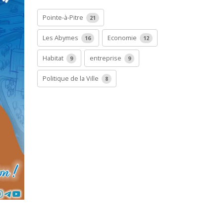
Pointe-à-Pitre
21
Les Abymes
Economie
16
12
Habitat
entreprise
9
9
Politique de la Ville
8