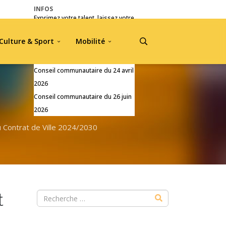
INFOS
Exprimez votre talent, laissez votre
empreinte !
Culture & Sport
Mobilité
Pré-inscriptions Jou A Tradisyon
2026
Conseil communautaire du 24 avril
2026
Conseil communautaire du 26 juin
2026
 Contrat de Ville 2024/2030
t