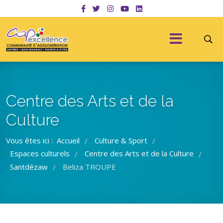
Centre des Arts et de la
Culture
Vous êtes ici :
Accueil
Culture & Sport
/
/
Espaces culturels
Centre des Arts et de la Culture
/
/
Santdézaw
Beliza TROUPE
/