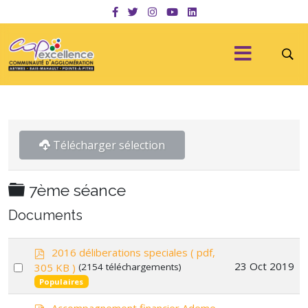
Télécharger sélection
Dossier
7ème séance
Documents
p
2016 déliberations speciales
( pdf,
d
Select
23 Oct 2019
305 KB )
(2154 téléchargements)
f
an
Populaires
item
p