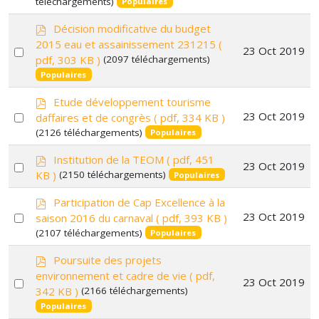
téléchargements)
an
Populaires
item
p
Décision modificative du budget
d
2015 eau et assainissement 231215
(
Select
23 Oct 2019
f
pdf, 303 KB )
(2097 téléchargements)
an
Populaires
item
p
Etude développement tourisme
d
Select
23 Oct 2019
daffaires et de congrès
( pdf, 334 KB )
f
(2126 téléchargements)
an
Populaires
item
p
Institution de la TEOM
( pdf, 451
Select
23 Oct 2019
d
KB )
(2150 téléchargements)
Populaires
f
an
p
item
Participation de Cap Excellence à la
d
Select
23 Oct 2019
saison 2016 du carnaval
( pdf, 393 KB )
f
(2107 téléchargements)
an
Populaires
item
p
Poursuite des projets
d
environnement et cadre de vie
( pdf,
Select
23 Oct 2019
f
342 KB )
(2166 téléchargements)
an
Populaires
item