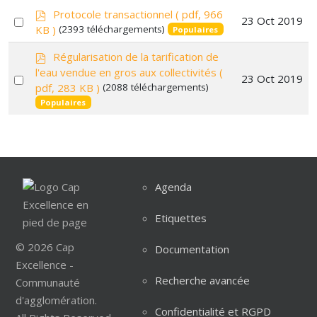
p
Protocole transactionnel
( pdf, 966
Select
23 Oct 2019
d
KB )
(2393 téléchargements)
Populaires
f
an
p
item
Régularisation de la tarification de
d
l'eau vendue en gros aux collectivités
(
Select
23 Oct 2019
f
pdf, 283 KB )
(2088 téléchargements)
an
Populaires
item
Agenda
Etiquettes
© 2026 Cap
Documentation
Excellence -
Recherche avancée
Communauté
d'agglomération.
Confidentialité et RGPD