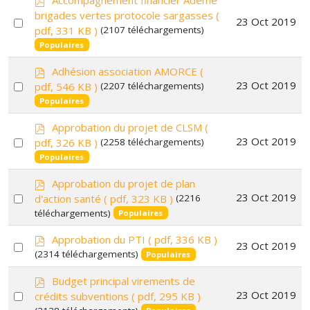
Accompagnement financier Ademe
d
brigades vertes protocole sargasses
(
Select
23 Oct 2019
f
pdf, 331 KB )
(2107 téléchargements)
an
Populaires
item
p
Adhésion association AMORCE
(
d
Select
23 Oct 2019
pdf, 546 KB )
(2207 téléchargements)
f
an
Populaires
item
p
Approbation du projet de CLSM
(
d
Select
23 Oct 2019
pdf, 326 KB )
(2258 téléchargements)
f
an
Populaires
item
p
Approbation du projet de plan
d
Select
23 Oct 2019
d'action santé
( pdf, 323 KB )
(2216
f
téléchargements)
an
Populaires
item
p
Approbation du PTI
( pdf, 336 KB )
Select
23 Oct 2019
d
(2314 téléchargements)
Populaires
f
an
p
item
Budget principal virements de
d
Select
23 Oct 2019
crédits subventions
( pdf, 295 KB )
f