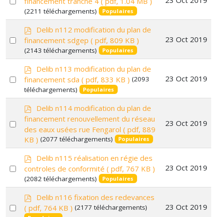
23 Oct 2019
financement tranche 4
( pdf, 1.04 MB )
f
(2211 téléchargements)
an
Populaires
item
p
Delib n112 modification du plan de
d
Select
23 Oct 2019
financement sdgep
( pdf, 809 KB )
f
(2143 téléchargements)
an
Populaires
item
p
Delib n113 modification du plan de
d
Select
23 Oct 2019
financement sda
( pdf, 833 KB )
(2093
f
téléchargements)
an
Populaires
item
p
Delib n114 modification du plan de
d
financement renouvellement du réseau
Select
23 Oct 2019
f
des eaux usées rue Fengarol
( pdf, 889
an
KB )
(2077 téléchargements)
Populaires
item
p
Delib n115 réalisation en régie des
d
Select
23 Oct 2019
controles de conformité
( pdf, 767 KB )
f
(2082 téléchargements)
an
Populaires
item
p
Delib n116 fixation des redevances
d
Select
23 Oct 2019
( pdf, 764 KB )
(2177 téléchargements)
f