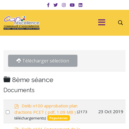
Télécharger sélection
Dossier
8ème séance
Documents
p
Delib n100 approbation plan
d
Select
23 Oct 2019
d'actions PCET
( pdf, 1.09 MB )
(2173
f
téléchargements)
an
Populaires
item
p