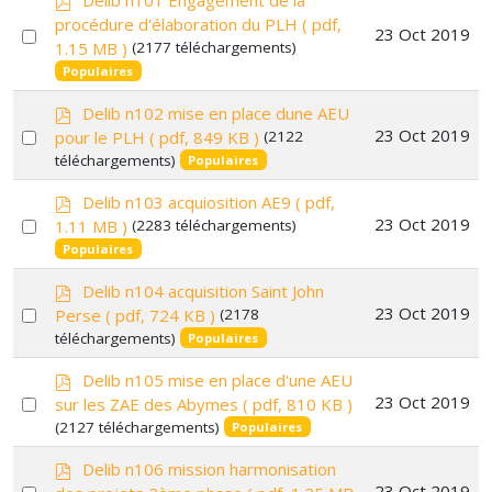
Delib n101 Engagement de la
d
procédure d'élaboration du PLH
( pdf,
Select
23 Oct 2019
f
1.15 MB )
(2177 téléchargements)
an
Populaires
item
p
Delib n102 mise en place dune AEU
d
Select
23 Oct 2019
pour le PLH
( pdf, 849 KB )
(2122
f
téléchargements)
an
Populaires
item
p
Delib n103 acquiosition AE9
( pdf,
d
Select
23 Oct 2019
1.11 MB )
(2283 téléchargements)
f
an
Populaires
item
p
Delib n104 acquisition Saint John
d
Select
23 Oct 2019
Perse
( pdf, 724 KB )
(2178
f
téléchargements)
an
Populaires
item
p
Delib n105 mise en place d'une AEU
d
Select
23 Oct 2019
sur les ZAE des Abymes
( pdf, 810 KB )
f
(2127 téléchargements)
an
Populaires
item
p
Delib n106 mission harmonisation
d
Select
23 Oct 2019