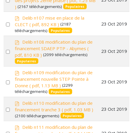
des projets 2ème phase
( pdf, 1.25 MB
f
)
(2167 téléchargements)
an
Populaires
item
p
Delib n107 mise en place de la
d
Select
23 Oct 2019
CLECT
( pdf, 892 KB )
(2187
f
téléchargements)
an
Populaires
item
p
Delib n108 modification du plan de
d
financement SDAEP PTP - Abymes
(
Select
23 Oct 2019
f
pdf, 810 KB )
(2099 téléchargements)
an
Populaires
item
p
Delib n109 modification du plan de
d
financement nouvelle STEP Pointe à
Select
23 Oct 2019
f
Donne
( pdf, 1.13 MB )
(2299
an
téléchargements)
Populaires
item
p
Delib n110 modification du plan de
d
Select
23 Oct 2019
financement tranche 3
( pdf, 1.03 MB )
f
(2100 téléchargements)
an
Populaires
item
p
Delib n111 modification du plan de
d
Select