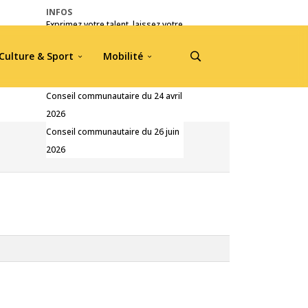
INFOS
Exprimez votre talent, laissez votre
empreinte !
Culture & Sport
Mobilité
Pré-inscriptions Jou A Tradisyon
2026
Conseil communautaire du 24 avril
2026
Conseil communautaire du 26 juin
2026