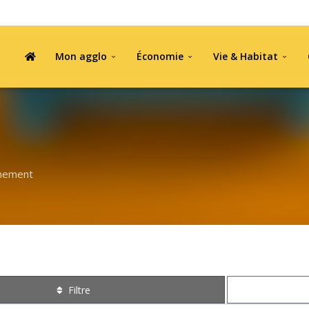
Mon agglo
Économie
Vie & Habitat
nnement
Filtre