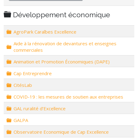
Dossier
Développement économique
Dossier
AgroPark Caraîbes Excellence
Aide à la rénovation de devantures et enseignes
Dossier
commerciales
Dossier
Animation et Promotion Économiques (DAPE)
Dossier
Cap Entreprendre
Dossier
CitésLab
Dossier
COVID-19 : les mesures de soutien aux entreprises
Dossier
GAL ruralité d’Excellence
Dossier
GALPA
Dossier
Observatoire Economique de Cap Excellence