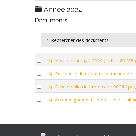
Dossier
Année 2024
Documents
Rechercher des documents
p
Select
Note de cadrage 2024
( pdf, 1.66 MB )
d
an
f
p
Select
Procédure de dépôt de demande de 
item
d
×
- - Année 2024
an
f
p
Select
Fiche de bilan intermédiaire 2024
( pdf
item
d
an
f
p
Select
Accompagnement - modalités et calen
item
d
an
f
item