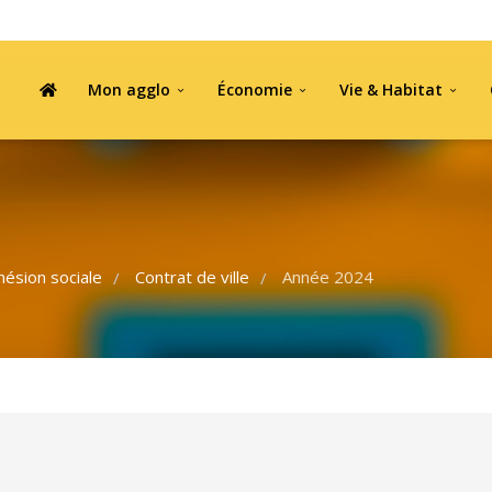
Mon agglo
Économie
Vie & Habitat
hésion sociale
Contrat de ville
Année 2024
/
/