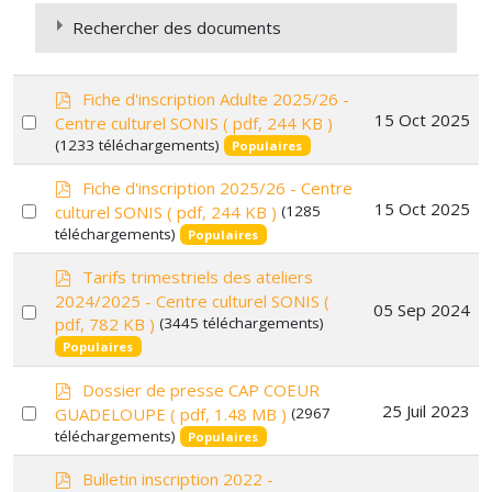
Rechercher des documents
p
Fiche d'inscription Adulte 2025/26 -
d
Select
15 Oct 2025
Centre culturel SONIS
( pdf, 244 KB )
f
(1233 téléchargements)
an
Populaires
×
Loisirs, Culture & Sport
×
item
p
Fiche d'inscription 2025/26 - Centre
d
Select
15 Oct 2025
culturel SONIS
( pdf, 244 KB )
(1285
f
téléchargements)
an
Populaires
item
p
Tarifs trimestriels des ateliers
d
2024/2025 - Centre culturel SONIS
(
Select
05 Sep 2024
f
pdf, 782 KB )
(3445 téléchargements)
an
Populaires
item
p
Dossier de presse CAP COEUR
d
Select
25 Juil 2023
GUADELOUPE
( pdf, 1.48 MB )
(2967
f
téléchargements)
an
Populaires
item
p
Bulletin inscription 2022 -