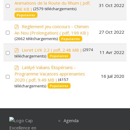
d
Animations de la Route du Rhum
( pdf,
Select
31 Oct 2022
f
496 KB )
(2579 téléchargements)
an
Populaires
item
p
Reglement jeu concours - Chimen
d
Select
27 Oct 2022
An Nou (Prolongation)
( pdf, 199 KB )
f
(2662 téléchargements)
an
Populaires
item
p
Livret LVK 2.2
( pdf, 2.48 MB )
(2974
Select
11 Avr 2022
d
téléchargements)
Populaires
f
an
p
item
Latilyé Vakans Èkspérians -
d
Programme Vacances apprenantes
Select
16 Juil 2020
f
2020
( pdf, 9.49 MB )
(4157
an
téléchargements)
Populaires
item
Agenda