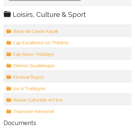
Dossier
Loisirs, Culture & Sport
Dossier
Base de Canoë Kayak
Dossier
Cap Excellence en Théâtre
Dossier
Cap Mouv' Holidays
Dossier
Démos Guadeloupe
Dossier
Festival Îlojazz
Dossier
Jou A Tradisyon
Dossier
Revue Culturelle Art'ère
Dossier
Tourisme mémoriel
Documents