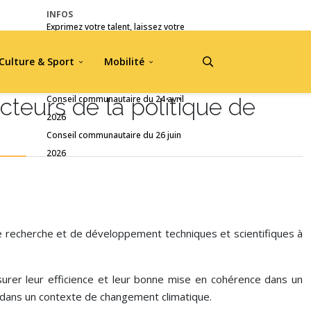
INFOS
Exprimez votre talent, laissez votre
empreinte !
Culture & Sport
Mobilité
Pré-inscriptions Jou A Tradisyon
du PAPI avec les autres
2026
cteurs de la politique de
Conseil communautaire du 24 avril
2026
Conseil communautaire du 26 juin
2026
 de recherche et de développement techniques et scientifiques à
surer leur efficience et leur bonne mise en cohérence dans un
) dans un contexte de changement climatique.