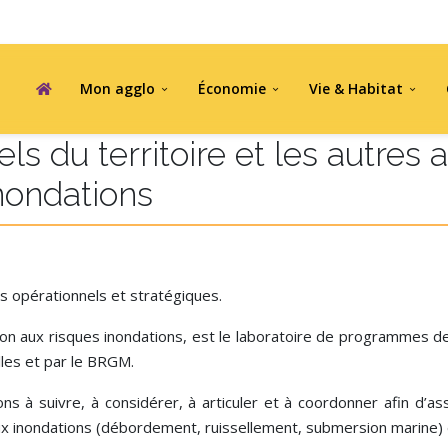
Mon agglo
Économie
Vie & Habitat
urer de la mise en cohérence 
 du territoire et les autres a
nondations
 opérationnels et stratégiques.
sition aux risques inondations, est le laboratoire de programmes
lles et par le BRGM.
s à suivre, à considérer, à articuler et à coordonner afin d’as
e aux inondations (débordement, ruissellement, submersion marine